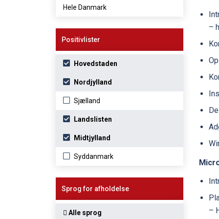
Hele Danmark
Int
– h
Positivlister
Ko
Op
Hovedstaden
Ko
Nordjylland
Ins
Sjælland
De
Landslisten
Ad
Midtjylland
Wi
Syddanmark
Micro
In
Sprog for afholdelse
Pl
– 
Alle sprog