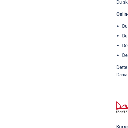
Du sk
Onlin
Du 
Du 
Den
Der
Dette
Dania
Kurse