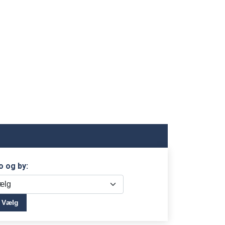
o og by:
Vælg