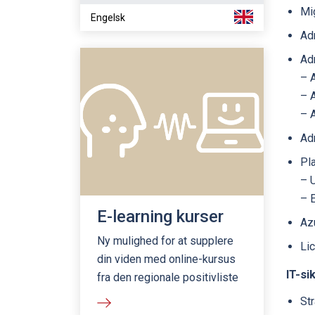
Mi
Engelsk
Adm
Adm
– A
– 
– 
Ad
Pl
– U
– 
E-learning kurser
Az
Ny mulighed for at supplere
Li
din viden med online-kursus
IT-si
fra den regionale positivliste
Str