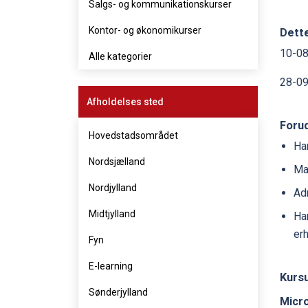
Salgs- og kommunikationskurser
Kontor- og økonomikurser
Dett
10-08
Alle kategorier
28-09
Afholdelses sted
Foru
Hovedstadsområdet
Ha
Nordsjælland
Ma
Nordjylland
Ad
Midtjylland
Ha
er
Fyn
E-learning
Kursu
Sønderjylland
Micr