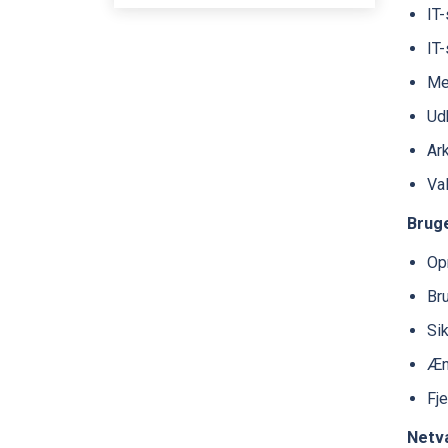
IT
IT
Mek
Ud
Ark
Val
Brug
Op
Bru
Si
Æn
Fj
Netv