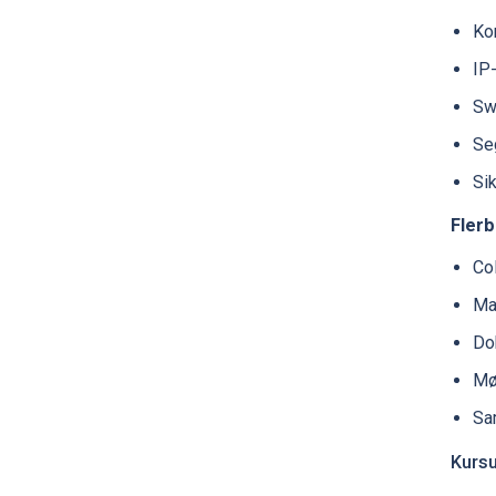
Kon
IP
Swi
Se
Si
Flerb
Col
Ma
Do
Mø
Sa
Kurs