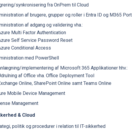
grering/synkronisering fra OnPrem til Cloud
inistration af brugere, grupper og roller i Entra ID og M365 Port
inistration af adgang og validering vha.:
zure Multi Factor Authentication
Azure Self Service Password Reset
Azure Conditional Access
ministration med PowerShell
anlægning/implementering af Microsoft 365 Applikationer hhv.:
drulning af Office vha. Office Deployment Tool
Exchange Online, SharePoint Online samt Teams Online
ure Mobile Device Management
cense Management
kkerhed & Cloud
ategi, politik og procedurer i relation til IT-sikkerhed