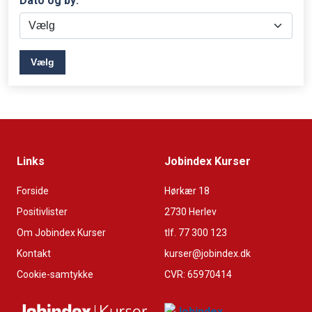
Dato og by:
Vælg
Links
Jobindex Kurser
Forside
Hørkær 18
Positivlister
2730 Herlev
Om Jobindex Kurser
tlf. 77 300 123
Kontakt
kurser@jobindex.dk
Cookie-samtykke
CVR: 65970414